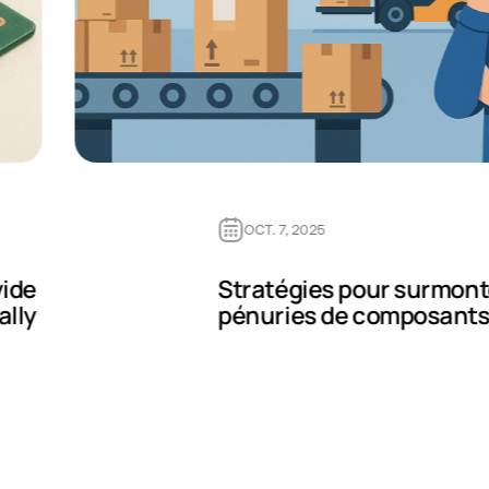
OCT. 7, 2025
vide
Stratégies pour surmont
ally
pénuries de composant