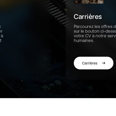
Carrières
x
Parcourez les offres d
er
sur le bouton ci-des
 à
votre CV à notre ser
t
humaines.
Carrières