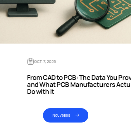
OCT. 7, 2025
From CAD to PCB: The Data You Pro
and What PCB Manufacturers Actu
Do with It
Nouvelles