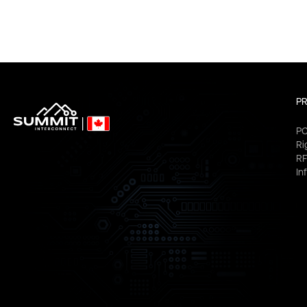
PR
PC
Ri
RF
In