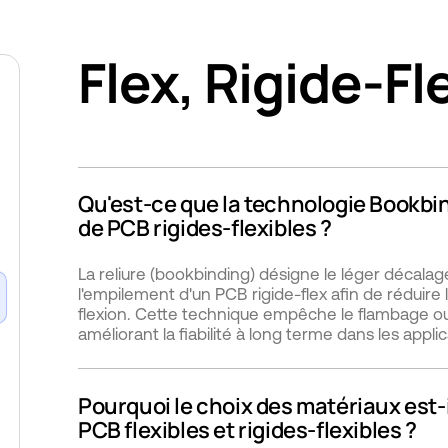
Flex, Rigide-Fl
Qu'est-ce que la technologie Bookbin
de PCB rigides-flexibles ?
La reliure (bookbinding) désigne le léger décala
l'empilement d'un PCB rigide-flex afin de réduire
flexion. Cette technique empêche le flambage ou 
améliorant la fiabilité à long terme dans les appl
Pourquoi le choix des matériaux est-i
PCB flexibles et rigides-flexibles ?