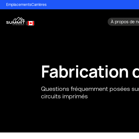
Emplacements
Carrières
À propos de n
SERVICES ET ASSISTANCE
À PROPOS DE NOUS
QUALITÉ
INDUSTRIES
RESSOURCES
FABRICATI
Fabrication 
Questions fréquemment posées sur l
circuits imprimés