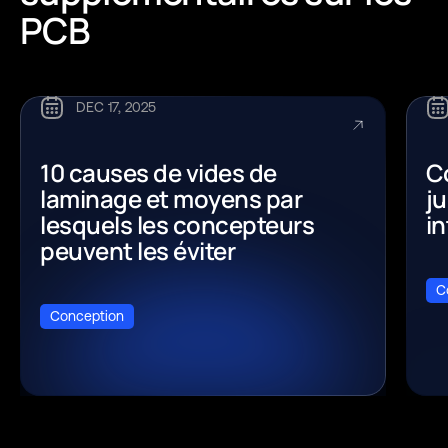
PCB
DEC 17, 2025
10 causes de vides de
C
laminage et moyens par
j
lesquels les concepteurs
i
peuvent les éviter
C
Conception