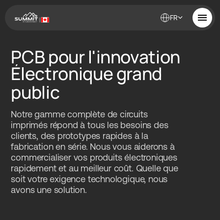
FR
PCB pour l'innovation
À propos de nous
Électronique grand
Solutions
Qualité
public
Industries
À PROPOS DE NOUS
Ressources
SERVICES ET ASSISTANCE
Notre gamme complète de circuits
FABRICATION DE PCB
Contact
QUALITÉ
ASSEMBLAGE RAPIDE DE PROTOTYPES
imprimés répond à tous les besoins des
Emplacements
INDUSTRIES
clients, des prototypes rapides à la
Carrières
Prototype à délai rapide
RESSOURCES
fabrication en série. Nous vous aiderons à
Faire un devis et commander des PCB en petites ou moyennes
Engagé envers la qualité
commercialiser vos produits électroniques
quantités en 5 jours ou moins.
Des processus qui s'alignent sur les certifications les plus
rapidement et au meilleur coût. Quelle que
Brochure de Summit Interconnect
élevées de l'industrie
soit votre exigence technologique, nous
Summit offre une fabrication complète de PCB en un seul endroit,
alliant rapidité, fiabilité et flexibilité.
avons une solution.
Le meilleur partenaire de fabrication
Nous sommes fiers de servir les marchés à forte croissance