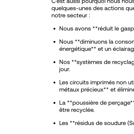
C’est aussi pourquoi nous nous
quelques-unes des actions que
notre secteur :
Nous avons **réduit le gasp
Nous **diminuons la consom
énergétique** et un éclair
Nos **systèmes de recyclage
jour.
Les circuits imprimés non ut
métaux précieux** et élimin
La **poussière de perçage**
être recyclée.
Les **résidus de soudure (So