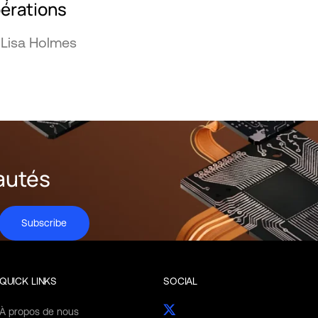
érations
 Lisa Holmes
autés
Subscribe
QUICK LINKS
SOCIAL
À propos de nous