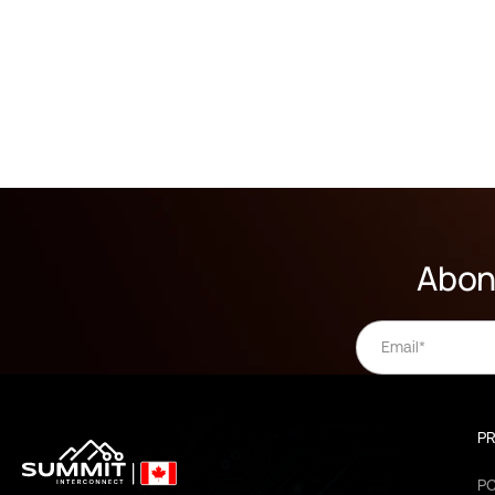
Abon
PR
PC