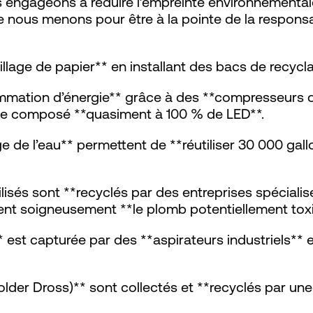
 engageons à réduire l’empreinte environnementale 
 nous menons pour être à la pointe de la respons
illage de papier** en installant des bacs de recyc
mation d’énergie** grâce à des **compresseurs d
age composé **quasiment à 100 % de LED**.
 de l’eau** permettent de **réutiliser 30 000 gal
ilisés sont **recyclés par des entreprises spécialis
ent soigneusement **le plomb potentiellement toxi
 est capturée par des **aspirateurs industriels** 
lder Dross)** sont collectés et **recyclés par une 