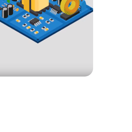
t savoir
ants et la