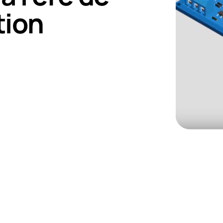
tion
concepteurs doiven
osition des compos